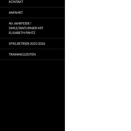
KONTAKT
ANFAHRT
40-JAHRFEIER /
SIMULTANTURNIER MIT
ELISABETH PÄHTZ
SPIELBETRIEB 2025/2026
TRAININGSZEITEN